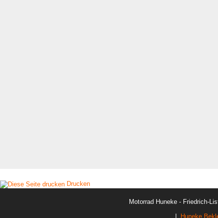
Drucken
Motorrad Huneke - Friedrich-Lis
|
Huneke Bekl